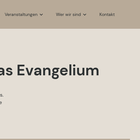
Veranstaltungen
Wer wir sind
Kontakt
Kleingruppen
Unsere Gemeindeleitung
der
Safe Harbour
Woran wir glauben
Lighthouse
Unser Gemeindeverband
das Evangelium
Anchor Point
Häufige Fragen
Arche Kunterbunt
s.
Gebetskreise
e