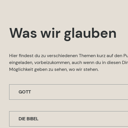
Was wir glauben
Hier findest du zu verschiedenen Themen kurz auf den Pun
eingeladen, vorbeizukommen, auch wenn du in diesen Ding
Möglichkeit geben zu sehen, wo wir stehen.
GOTT
Wir glauben an einen Gott, Schöpfer aller Dinge, der 
gleichwertigen göttlichen Personen existiert: Gott de
DIE BIBEL
In seiner unendlichen Weisheit und Macht hat Gott 