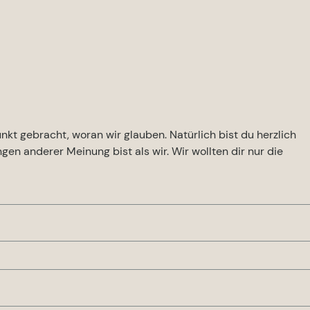
kt gebracht, woran wir glauben. Natürlich bist du herzlich
en anderer Meinung bist als wir. Wir wollten dir nur die
heilig, vollkommen und ewig in einer liebenden Einheit von dre
r Vater, Gott der Sohn und Gott der Heilige Geist.
seit jeher beschlossen durch seinen Sohn Jesus, Menschen zu