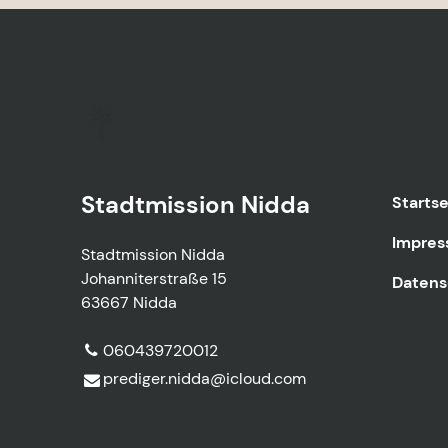
Stadtmission Nidda
Startse
Impre
Stadtmission Nidda
Johanniterstraße 15
Datens
63667 Nidda
060439720012
prediger.​nidda@​icloud.​com